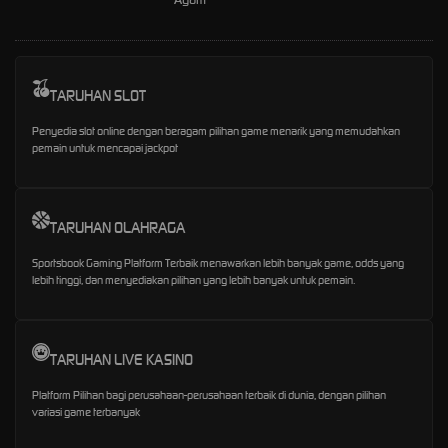
TARUHAN SLOT
Penyedia slot online dengan beragam pilihan game menarik yang memudahkan
pemain untuk mencapai jackpot
TARUHAN OLAHRAGA
Sportsbook Gaming Platform Terbaik menawarkan lebih banyak game, odds yang
lebih tinggi, dan menyediakan pilihan yang lebih banyak untuk pemain.
TARUHAN LIVE KASINO
Platform Pilihan bagi perusahaan-perusahaan terbaik di dunia, dengan pilihan
variasi game terbanyak