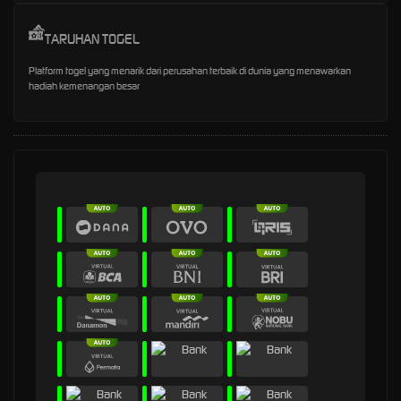
TARUHAN TOGEL
Platform togel yang menarik dari perusahan terbaik di dunia yang menawarkan
hadiah kemenangan besar