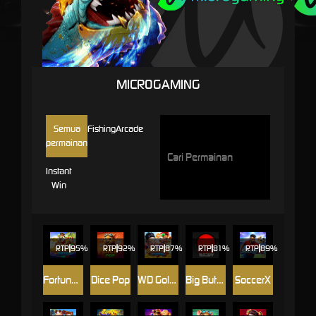
MICROGAMING
Semua
Fishing
Arcade
permainan
Instant
Win
RTP
95%
RTP
92%
RTP
87%
RTP
81%
RTP
89%
Fortune Fishing
Dice Pop
WD Golden Fuwa Fishing
Big Button Bash
SoccerX