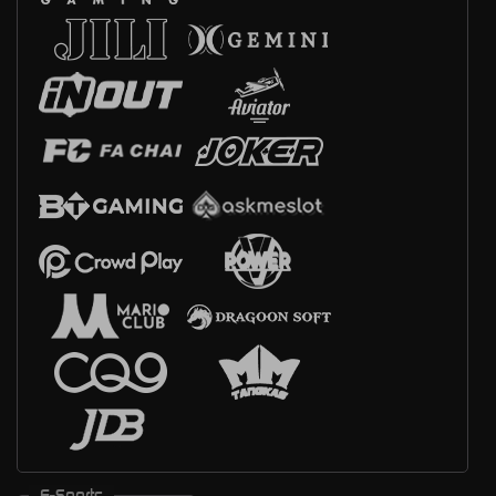
E-Sports