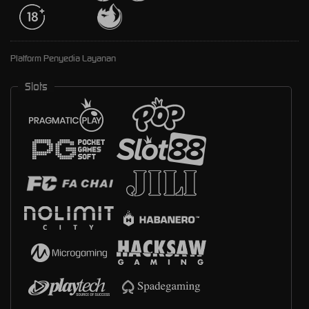
Platform Penyedia Layanan
Slots