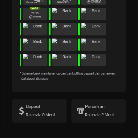
* Selama bank maintenance dan bank offline deposit dan penarikan
tidak dapat diproses
Deposit
Penarikan
Rata-rata 0 Menit
Rata-rata 2 Menit