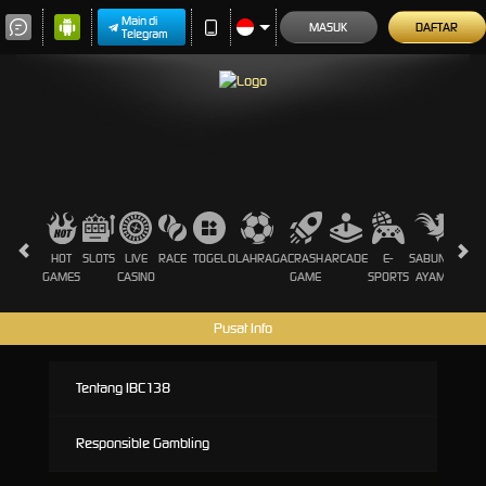
Main di
MASUK
DAFTAR
Telegram
HOT
SLOTS
LIVE
RACE
TOGEL
OLAHRAGA
CRASH
ARCADE
E-
SABUNG
PROM
GAMES
CASINO
GAME
SPORTS
AYAM
Pusat Info
Tentang IBC138
Responsible Gambling