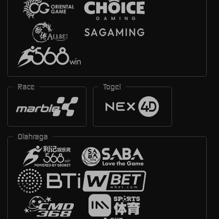
Race
Togel
Olahraga