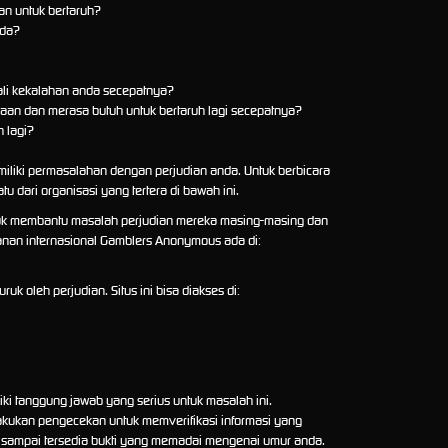
n untuk bertaruh?
nda?
li kekalahan anda secepatnya?
aan dan merasa butuh untuk bertaruh lagi secepatnya?
 lagi?
liki permasalahan dengan perjudian anda. Untuk berbicara
dari organisasi yang tertera di bawah ini.
uk membantu masalah perjudian mereka masing-masing dan
yanan internasional Gamblers Anonymous ada di:
oleh perjudian. Situs ini bisa diakses di:
ki tanggung jawab yang serius untuk masalah ini.
kukan pengecekan untuk memverifikasi informasi yang
 sampai tersedia bukti yang memadai mengenai umur anda.