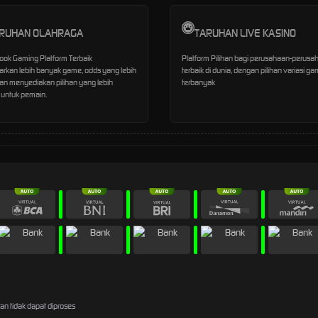
RUHAN OLAHRAGA
TARUHAN LIVE KASINO
ook Gaming Platform Terbaik
Platform Pilihan bagi perusahaan-perusa
kan lebih banyak game, odds yang lebih
terbaik di dunia, dengan pilihan variasi g
 dan menyediakan pilihan yang lebih
terbanyak
untuk pemain.
an tidak dapat diproses