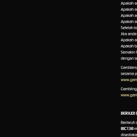
Apakah a
Apakah a
Apakah a
Apakah a
Setelah 
Jika anda
Apakah ar
Apakah be
Semakin 
dengan se
Gamblers
sesama pe
www.gam
Gambling 
www.gamb
BERJUDI
Bertaruh 
IBC138
me
disediaka