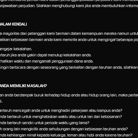
njawaban perjudian. Silahkan menghubungi kami jika anda membutuhkan informasi
DALAM KENDALI
 mayoritas dari pelanggan kami bermain dalam kemampuan mereka namun untuk be
likan kebiasaan bermain anda kami meminta anda untuk mengingat beberapa poin
engejar kekalahan.
taruh jika anda yakin dapat menutup kekalahan anda.
erhatikan waktu dan mengamati penggunaan dana anda.
 ingin berbicara dengan seseorang yang berkaitan dengan taruhan anda, silahkan h
ANDA MEMILIKI MASALAH?
han anda berdampak buruk terhadap hidup anda atau hidup orang lain, maka per
i.
ertaruh mencegah anda untuk menghadiri pekerjaan atau kampus anda?
da bertaruh untuk menghabiskan waktu atau untuk lari dari kebosanan?
da bertaruh sendiri untuk periode waktu yang lama?
h orang lain mengkritik anda sehubungan dengan kebiasaan taruhan anda?
da kehilangan minat kepada keluarga, teman atau hobi anda karena taruhan?