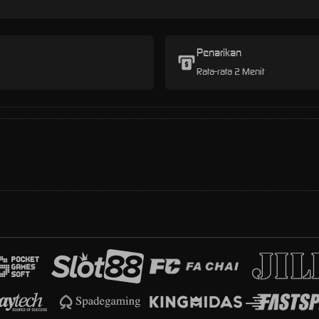
Penarikan
Rata-rata 2 Menit