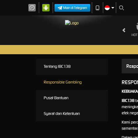
Main di Telegram
HOT
Respo
Tentang IBC138
RESPO
Responsible Gambling
KEBIJAKA
Pusat Bantuan
IBC138
be
meningka
efek nega
Syarat dan Ketentuan
Kami perc
sementara
Dalam ra