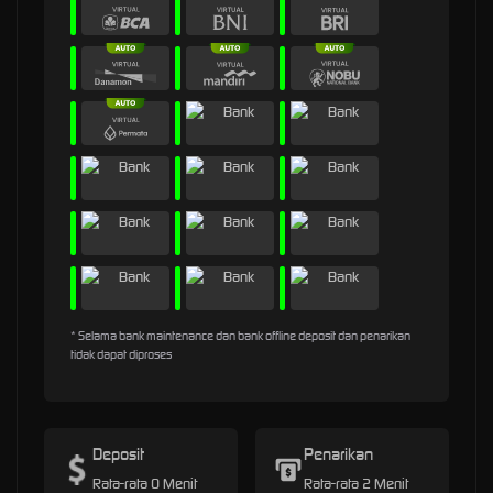
* Selama bank maintenance dan bank offline deposit dan penarikan
tidak dapat diproses
Deposit
Penarikan
Rata-rata 0 Menit
Rata-rata 2 Menit