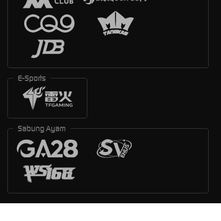
E-Sports
Sabung Ayam