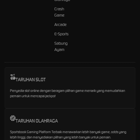
Crash
Game
Arcade
E-Sports
Sabung
Ayam
TARUHAN SLOT
Penyedia slot online dengan beragam pilihan game menarik yang memudahkan
pemain untuk mencapai jackpot
TARUHAN OLAHRAGA
Sportsbook Gaming Platform Terbaik menawarkan lebih banyak game, odds yang
lebih tinggi, dan menyediakan pilihan yang lebih banyak untuk pemain.