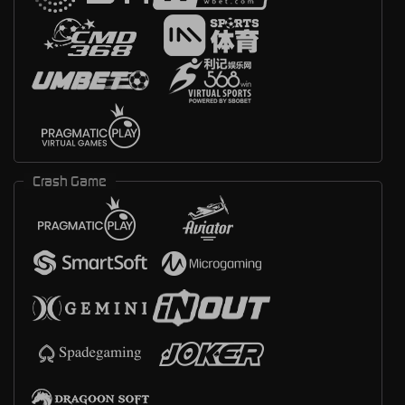
Crash Game