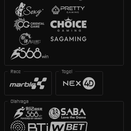
Race
Togel
Olahraga