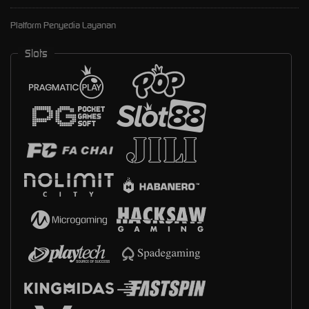
Platform Penyedia Layanan
Slots