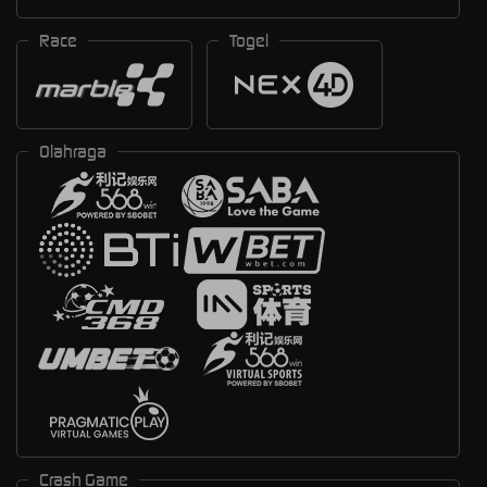
Race
Togel
Olahraga
Crash Game