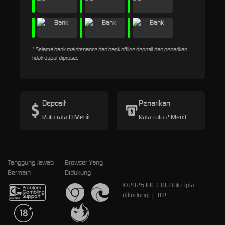
* Selama bank maintenance dan bank offline deposit dan penarikan
tidak dapat diproses
Deposit
Penarikan
Rata-rata 0 Menit
Rata-rata 2 Menit
Tanggung Jawab
Browser Yang
Bermain
Didukung
©2026 IBC138. Hak cipta
dilindungi | 18+